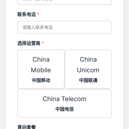
新闻资讯
联系电话
*
常见问题
选择运营商
*
关于我们
China
China
联系我们
Mobile
Unicom
在线预约
中国移动
中国联通
China Telecom
中国电信
意向套餐