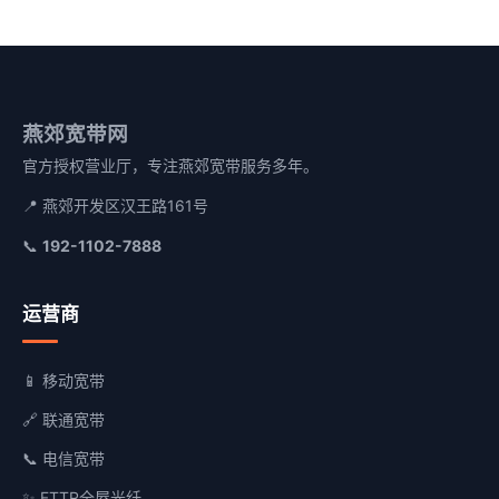
燕郊宽带网
官方授权营业厅，专注燕郊宽带服务多年。
📍 燕郊开发区汉王路161号
📞
192-1102-7888
运营商
📱 移动宽带
🔗 联通宽带
📞 电信宽带
✨ FTTR全屋光纤