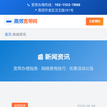
📞 宽带办理热线：
192-1102-7888
📍 燕郊开发区汉王路161号
首页
燕郊
宽带网
立即预约
移动宽带
首页
›
新闻资讯
联通宽带
📰 新闻资讯
电信宽带
宽带办理指南 · 网络使用技巧 · 优惠活动公告
FTTR全屋光纤
优惠活动
小区覆盖
选购指南
2026-06-08