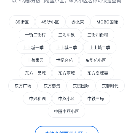
以下为部分热门覆盖小区，输入小区名称可快速查询
39街区
45所小区
@北京
MOBO国际
一街二街村
三湘印象
三街四街村
上上城一季
上上城三季
上上城二季
上善家园
世纪名苑
东华苑小区
东方一品城
东方丽城
东方夏威夷
东方广场
东方御景
东贸国际
东都时代
中兴和园
中燕小区
中铁三局
中隧中燕小区