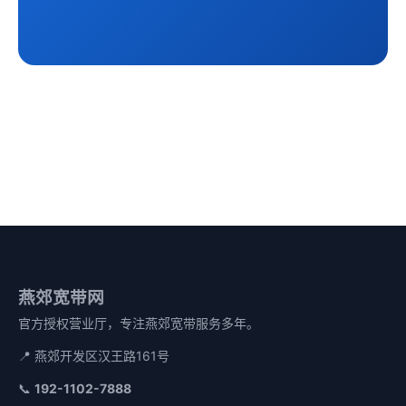
燕郊宽带网
官方授权营业厅，专注燕郊宽带服务多年。
📍 燕郊开发区汉王路161号
📞
192-1102-7888